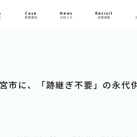
s
Case
News
Recruit
と
事業事例
お知らせ
採用情報
大宮市に、「跡継ぎ不要」の永代