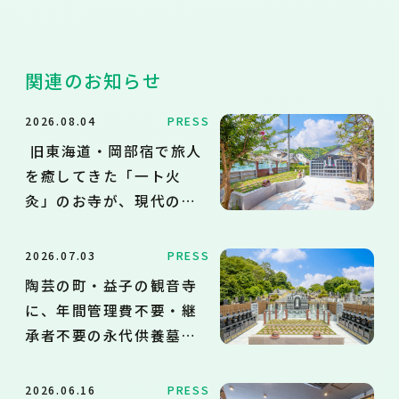
関連のお知らせ
2026.08.04
PRESS
旧東海道・岡部宿で旅人
を癒してきた「一ト火
灸」のお寺が、現代のお
墓の悩みに応える永代供
養墓・樹木葬を新設
2026.07.03
PRESS
陶芸の町・益子の観音寺
に、年間管理費不要・継
承者不要の永代供養墓・
樹木葬を新設
2026.06.16
PRESS