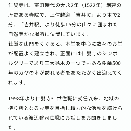
仁叟寺は、室町時代の大永2年（1522年）創建の
歴史ある寺院で、上信越道「吉井IC」より車で2
分、「吉井駅」より徒歩15分の山々に囲まれた
自然豊かな場所に位置しています。
荘厳な山門をくぐると、本堂を中心に数々のお堂
が配置よく建立され、正面には仁叟寺のシンボ
ルツリーであり三大銘木の一つでもある樹齢500
年のカヤの木が訪れる者をあたたかく出迎えてく
れます。
1998年より仁叟寺31世住職に就任以来、地域の
拠り所となるお寺を目指し精力的な活動を続けら
れている渡辺啓司住職にお話しをお聞きしまし
た。