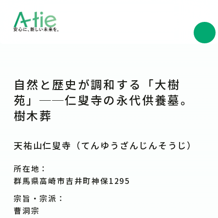
自然と歴史が調和する「大樹
苑」──仁叟寺の永代供養墓。
樹木葬
天祐山仁叟寺（てんゆうざんじんそうじ）
所在地：
群馬県高崎市吉井町神保1295
宗旨・宗派：
曹洞宗