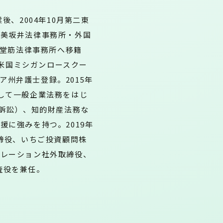
後、2004年10月第二東
渥美坂井法律事務所‧外国
御堂筋法律事務所へ移籍
年米国ミシガンロースクー
ニア州弁護士登録。2015年
して一般企業法務をはじ
/訴訟）、知的財産法務な
に強みを持つ。2019年
取締役、いちご投資顧問株
ポレーション社外取締役、
監査役を兼任。