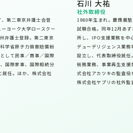
石川 大祐
社外取締役
了、第二東京弁護士会登
1980年生まれ。慶應義
ューヨーク大学ロースクー
試験合格。同年12月あ
ーク州弁護士登録。第二東京
所し、IPO支援業務を
部科学省原子力損害賠償紛
デューデリジェンス業務等
士として民事／商事／国際
設立し、代表取締役就任
）、国際家事、国際相続分
税務業務、事業再生支援
職に就任。ほか、株式会社
式会社アカツキの監査役を
株式会社ヤプリの社外監