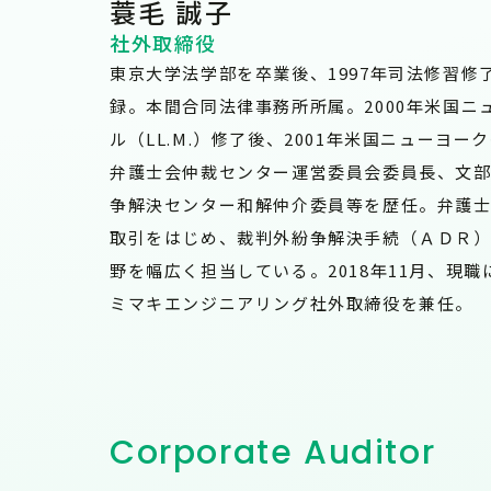
蓑毛 誠子
社外取締役
東京大学法学部を卒業後、1997年司法修習修
録。本間合同法律事務所所属。2000年米国ニ
ル（LL.M.）修了後、2001年米国ニューヨ
弁護士会仲裁センター運営委員会委員長、文
争解決センター和解仲介委員等を歴任。弁護
取引をはじめ、裁判外紛争解決手続（ＡＤＲ
野を幅広く担当している。2018年11月、現
ミマキエンジニアリング社外取締役を兼任。
Corporate Auditor