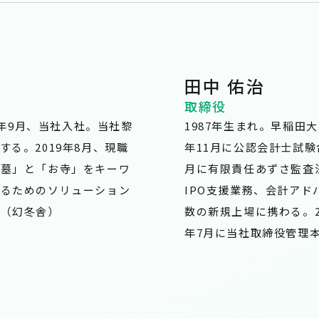
田中 佑治
取締役
1年9月、当社入社。当社黎
1987年生まれ。早稲田
る。2019年8月、現職
年11月に公認会計士試験合
養墓」と「お寺」をキーワ
月に有限責任あずさ監査
するためのソリューション
IPO支援業務、会計ア
』（幻冬舎）
数の新規上場に携わる。2
年7月に当社取締役管理本